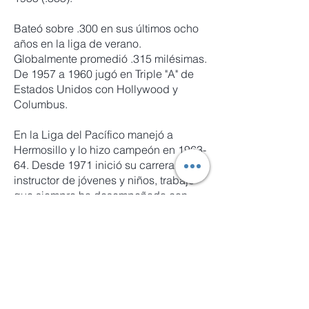
Bateó sobre .300 en sus últimos ocho
años en la liga de verano.
Globalmente promedió .315 milésimas.
De 1957 a 1960 jugó en Triple "A" de
Estados Unidos con Hollywood y
Columbus.
En la Liga del Pacífico manejó a
Hermosillo y lo hizo campeón en 1963-
64. Desde 1971 inició su carrera como
instructor de jóvenes y niños, trabajo
que siempre ha desempeñado con
simpatía y agrado.
Fecha de nacimiento:
1 de julio de
1929
Lugar de nacimiento:
Tlahualilo,
Durango
Posición:
Tercera base
Equipos en LMB:
Torreón, Tigres y