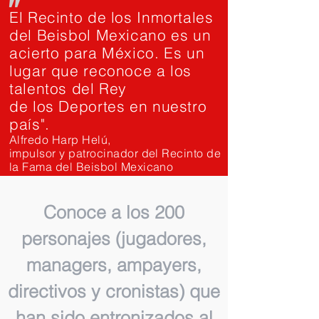
"
El Recinto de los Inmortales
del Beisbol Mexicano es un
acierto para México. Es un
lugar que reconoce a los
talentos del Rey
de los Deportes en nuestro
país".
Alfredo Harp Helú,
impulsor y patrocinador del Recinto de
la Fama del Beisbol Mexicano
Conoce a los 200
personajes (jugadores,
managers, ampayers,
directivos y cronistas) que
han sido entronizados al