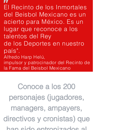
"
El Recinto de los Inmortales
del Beisbol Mexicano es un
acierto para México. Es un
lugar que reconoce a los
talentos del Rey
de los Deportes en nuestro
país".
Alfredo Harp Helú,
impulsor y patrocinador del Recinto de
la Fama del Beisbol Mexicano
Conoce a los 200
personajes (jugadores,
managers, ampayers,
directivos y cronistas) que
han sido entronizados al