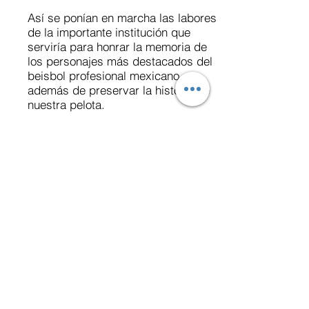
Así se ponían en marcha las labores
de la importante institución que
serviría para honrar la memoria de
los personajes más destacados del
beisbol profesional mexicano,
además de preservar la historia de
nuestra pelota.
UNA AUTÉNTICA REALIDAD
El Salón de la Fama era una
auténtica realidad. El museo
beisbolero ganaría fama y prestigio
a partir de ese momento bajo la