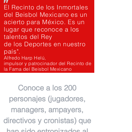
"
El Recinto de los Inmortales
del Beisbol Mexicano es un
acierto para México. Es un
lugar que reconoce a los
talentos del Rey
de los Deportes en nuestro
país".
Alfredo Harp Helú,
impulsor y patrocinador del Recinto de
la Fama del Beisbol Mexicano
Conoce a los 200
personajes (jugadores,
managers, ampayers,
directivos y cronistas) que
han sido entronizados al