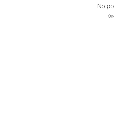
No pos
Onc
© 2019 Salón de la Fama del Beisbol
Todos los Derechos Reservados