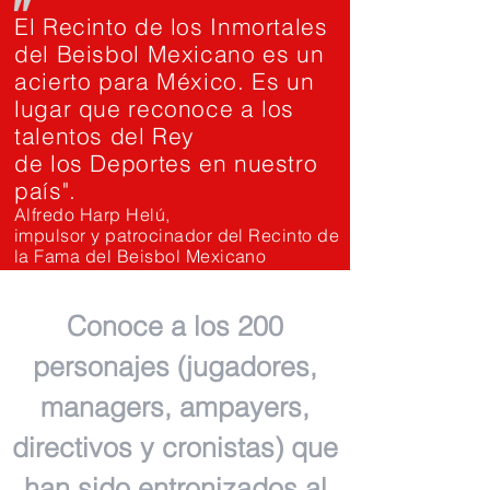
"
El Recinto de los Inmortales
del Beisbol Mexicano es un
acierto para México. Es un
lugar que reconoce a los
talentos del Rey
de los Deportes en nuestro
país".
Alfredo Harp Helú,
impulsor y patrocinador del Recinto de
la Fama del Beisbol Mexicano
Conoce a los 200
personajes (jugadores,
managers, ampayers,
directivos y cronistas) que
han sido entronizados al