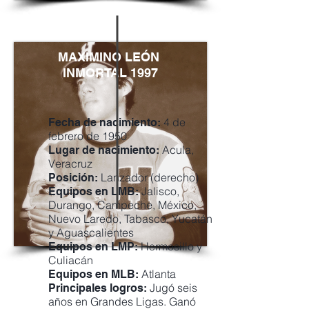
MAXIMINO LEÓN
INMORTAL 1997
4 de
Fecha de nacimiento:
febrero de 1950
Acula,
Lugar de nacimiento:
Veracruz
Lanzador (derecho)
Posición:
Jalisco,
Equipos en LMB:
Durango, Campeche, México,
Nuevo Laredo, Tabasco, Yucatán
y Aguascalientes
Hermosillo y
Equipos en LMP:
Culiacán
Atlanta
Equipos en MLB:
Jugó seis
Principales logros:
años en Grandes Ligas. Ganó