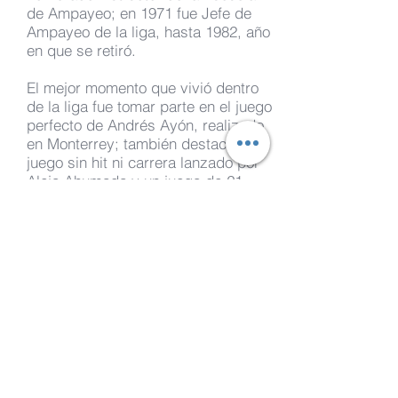
de Ampayeo; en 1971 fue Jefe de
Ampayeo de la liga, hasta 1982, año
en que se retiró.
El mejor momento que vivió dentro
de la liga fue tomar parte en el juego
perfecto de Andrés Ayón, realizado
en Monterrey; también destacan un
juego sin hit ni carrera lanzado por
Alejo Ahumada y un juego de 21
entradas entre los Diablos y Broncos
de Reynosa.
Fue Supervisor de Ampayeo en la
Escuela de Pastejé, Instructor de
Ampayeo de Ligas Instruccionales y
estuvo en la Escuela de Ampayeo
en las Ligas Mayores en 1973 y
1974.