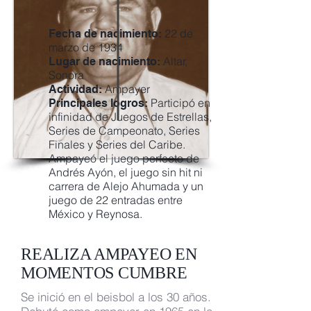
22 de
Fecha de nacimiento:
marzo de 1934
Altar,
Lugar de nacimiento:
Sonora
Ampayer
Actividad:
Participó en
Principales logros:
infinidad de Juegos de Estrellas,
Series de Campeonato, Series
Finales y Series del Caribe.
Ampayeó el juego perfecto de
Andrés Ayón, el juego sin hit ni
carrera de Alejo Ahumada y un
juego de 22 entradas entre
México y Reynosa.
REALIZA AMPAYEO EN
MOMENTOS CUMBRE
Se inició en el beisbol a los 30 años.