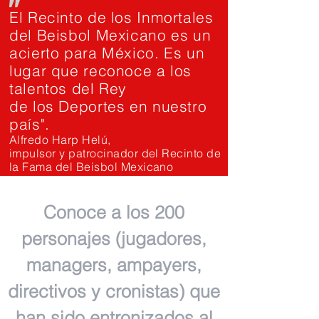
"
El Recinto de los Inmortales
del Beisbol Mexicano es un
acierto para México. Es un
lugar que reconoce a los
talentos del Rey
de los Deportes en nuestro
país".
Alfredo Harp Helú,
impulsor y patrocinador del Recinto de
la Fama del Beisbol Mexicano
Conoce a los 200
personajes (jugadores,
managers, ampayers,
directivos y cronistas) que
han sido entronizados al