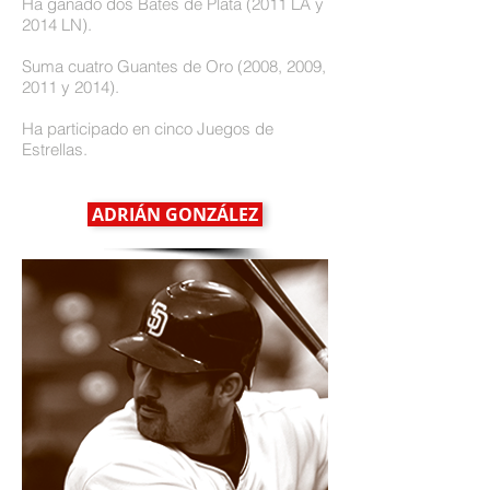
Ha ganado dos Bates de Plata (2011 LA y
2014 LN).
Suma cuatro Guantes de Oro (2008, 2009,
2011 y 2014).
Ha participado en cinco Juegos de
Estrellas.
ADRIÁN GONZÁLEZ