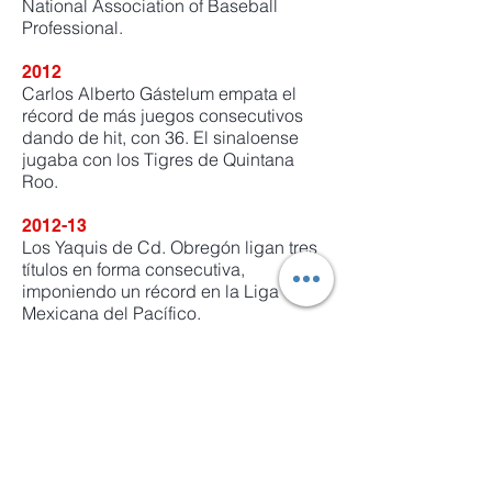
National Association of Baseball
Professional.
2012
Carlos Alberto Gástelum empata el
récord de más juegos consecutivos
dando de hit, con 36. El sinaloense
jugaba con los Tigres de Quintana
Roo.
2012-13
Los Yaquis de Cd. Obregón ligan tres
títulos en forma consecutiva,
imponiendo un récord en la Liga
Mexicana del Pacífico.
2013
México gana su séptima Serie del
Caribe, en esta ocasión representado
por los Yaquis de Cd. Obregón, en
evento celebrado en Hermosillo,
Sonora.