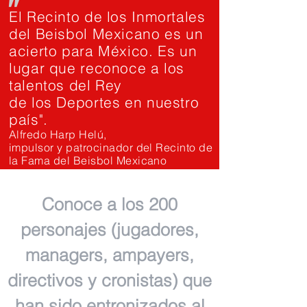
"
El Recinto de los Inmortales
del Beisbol Mexicano es un
acierto para México. Es un
lugar que reconoce a los
talentos del Rey
de los Deportes en nuestro
país".
Alfredo Harp Helú,
impulsor y patrocinador del Recinto de
la Fama del Beisbol Mexicano
Conoce a los 200
personajes (jugadores,
managers, ampayers,
directivos y cronistas) que
han sido entronizados al