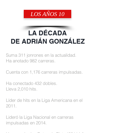
LOS AÑOS 10
LA DÉCADA
DE ADRIÁN GONZÁLEZ
Suma 311 jonrones en la actualidad.
Ha anotado 982 carreras.
Cuenta con 1,176 carreras impulsadas.
Ha conectado 432 dobles.
Lleva 2,010 hits.
Líder de hits en la Liga Americana en el
2011.
Lideró la Liga Nacional en carreras
impulsadas en 2014.